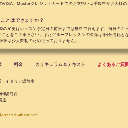
VISA、Masterクレジットカードでのお支払いは手数料がお客様
ることはできますか？
時の変更はレッスン予定日の前日までは無料で行えます。
当日のキ
すことをご了承下さい。また
グループレッスンの欠席は1回分消化と
振替は少人数制のため行っておりません。
師
料金
カリキュラム＆テキスト
よくあるご質
話・イタリア語教室
神田駿河台
3号室
ly created with
Wix.com